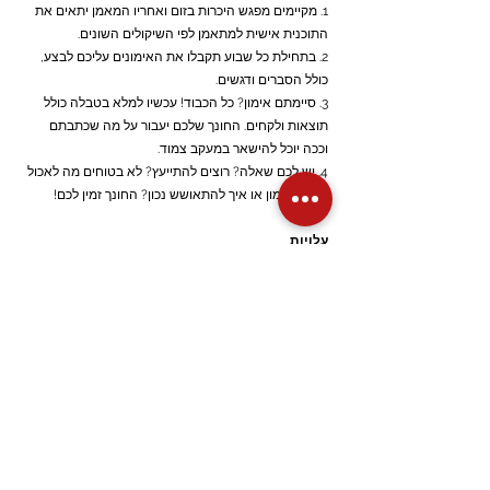
1. מקיימים מפגש היכרות בזום ואחריו המאמן יתאים את
התוכנית אישית למתאמן לפי השיקולים השונים.
2. בתחילת כל שבוע תקבלו את האימונים עליכם לבצע,
כולל הסברים ודגשים.
3. סיימתם אימון? כל הכבוד! עכשיו למלא בטבלה כולל
תוצאות ולקחים. החונך שלכם יעבור על מה שכתבתם
וככה יוכל להישאר במעקב צמוד.
4. יש לכם שאלה? רוצים להתייעץ? לא בטוחים מה לאכול
לפני האימון או איך להתאושש נכון? החונך זמין לכם!
עלויות
300basic- בעלות של 350 ש״ח לחודש
300pro- בעלות של 420 ש״ח לחודש
300elite- בעלות של 470 ש״ח לחודש
יש לכם שאלות? רוצים להתייעץ האם התוכנית מתאימה
לכם? תשאירו פרטים למטה ונחזור אליכם!
עדכון 10.2025
נכון לעכשיו אין מקום פנוי בתוכנית הליווי
מרחוק. במידה ויתפנה- נעדכן כאן