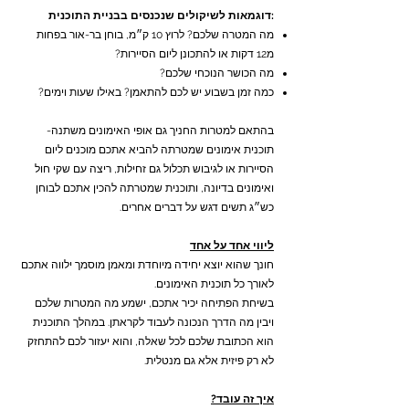
:דוגמאות לשיקולים שנכנסים בבניית התוכנית
מה המטרה שלכם? לרוץ 10 ק״מ, בוחן בר-אור בפחות
מ12 דקות או להתכונן ליום הסיירות?
מה הכושר הנוכחי שלכם?
כמה זמן בשבוע יש לכם להתאמן? באילו שעות וימים?
בהתאם למטרות החניך גם אופי האימונים משתנה-
תוכנית אימונים שמטרתה להביא אתכם מוכנים ליום
הסיירות או לגיבוש תכלול גם זחילות, ריצה עם שקי חול
ואימונים בדיונה, ותוכנית שמטרתה להכין אתכם לבוחן
כש״ג תשים דגש על דברים אחרים.
ליווי אחד על אחד
חונך שהוא יוצא יחידה מיוחדת ומאמן מוסמך ילווה אתכם
לאורך כל תוכנית האימונים.
בשיחת הפתיחה יכיר אתכם, ישמע מה המטרות שלכם
ויבין מה הדרך הנכונה לעבוד לקראתן. במהלך התוכנית
הוא הכתובת שלכם לכל שאלה, והוא יעזור לכם להתחזק
לא רק פיזית אלא גם מנטלית.
איך זה עובד?