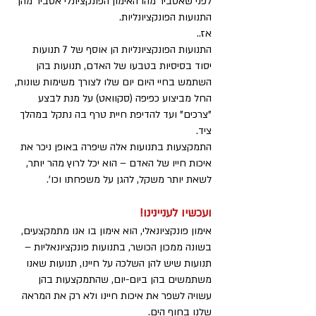
לפני שאסביר מהו האימון הפונקציונלי אסביר מהן
התנועות הפונקציונליות.
אז..
התנועות הפונקציונליות הן אוסף של 7 תנועות
יסוד בסיסיות בטבעו של האדם, תנועות בהן
השתמש בחיי היום יום שלו לצורך משימות שונות,
החל מביצוע כפיפה (סקוואט) על מנת לבצע
"צרכים" ועד להדיפת חיית טרף בה נתקל במהלך
ציד.
התמקצעות בתנועות אלה שיפרה באופן ניכר את
איכות חייו של האדם – הוא יכל לרוץ מהר יותר,
לשאת יותר משקל, להגן על משפחתו וכו'.
ועכשיו לעניינינו!
אימון פונקציונאלי, הוא אימון בו אנו מתמקצעים,
בשונה ממכון הכושר, בתנועות פונקציונאליות –
תנועות שיש להן השלכה על חיינו, תנועות שאנו
משתמשים בהן ביום-יום, שהתמקצעות בהן
עשויה לשפר את איכות חיינו ולא רק את המראה
שלנו בחוף הים.