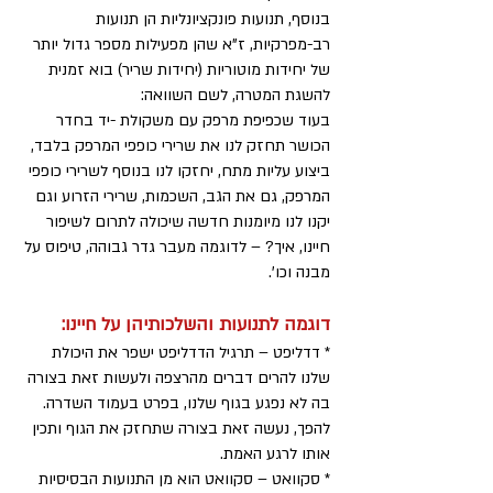
בנוסף, תנועות פונקציונליות הן תנועות
רב-מפרקיות, ז"א שהן מפעילות מספר גדול יותר
של יחידות מוטוריות (יחידות שריר) בוא זמנית
להשגת המטרה, לשם השוואה:
בעוד שכפיפת מרפק עם משקולת -יד בחדר
הכושר תחזק לנו את שרירי כופפי המרפק בלבד,
ביצוע עליות מתח, יחזקו לנו בנוסף לשרירי כופפי
המרפק, גם את הגב, השכמות, שרירי הזרוע וגם
יקנו לנו מיומנות חדשה שיכולה לתרום לשיפור
חיינו, איך? – לדוגמה מעבר גדר גבוהה, טיפוס על
מבנה וכו'.
דוגמה לתנועות והשלכותיהן על חיינו:
* דדליפט – תרגיל הדדליפט ישפר את היכולת
שלנו להרים דברים מהרצפה ולעשות זאת בצורה
בה לא נפגע בגוף שלנו, בפרט בעמוד השדרה.
להפך, נעשה זאת בצורה שתחזק את הגוף ותכין
אותו לרגע האמת.
* סקוואט – סקוואט הוא מן התנועות הבסיסיות