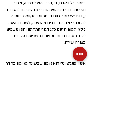
ביותר של האדם, בעבר שימש לישיבה, ולפני
השימוש בבית שימוש מודרני גם לישיבה למטרות
עשיית "צרכים". כיום נשתמש בסקוואט בשביל
להתכופף ולהרים דברים מהרצפה, לשבת בהיעדר
כיסא, למען חיזוק פלג הגוף התחתון והוא משמש
לעוד מטרות רבות נוספות המשפיעות על חיינו
בצורה ישירה.
לסיכום
אימון פונקציונלי הוא אימון שבשונה מאימון בחדר
הכושר, משלב תנועות שהן בסיסיות לתפקוד
האדם, ותורמות לשיפור איכות חייו.
ליצירת קשר ופרטים נוספים
300israel300@gmail.co
m
0503321011