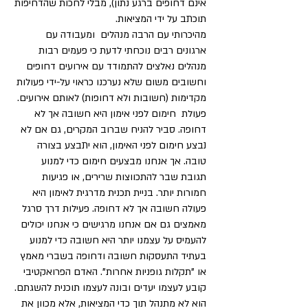
אינם דחופים ברגע נתון), מבלי לחכות שהדחיפות
תוכתב על ידי המציאות.
מהיכרותי עם הרבה מנהלים ומעבודה עם
ארגונים רבים נוכחתי לדעת כי פעמים רבות
מנהלים נאלצים להתמודד עם אירועים דחופים
וחשובים משום שלא נערכנו כראוי על-ידי פעולות
מקדימות (חשובות ולא דחופות) לאותם אירועים.
פעולת חימום לפני אימון היא חשובה אך לא
דחופה. סביר להניח שברוב המקרים, גם אם לא
נבצע חימום לפני האימון, הוא יתבצע בצורה
טובה. אך אנחנו מבצעים חימום כדי למנוע
תגובת שבר להתכווצות שרירים, או פגיעות
חמורות יותר. בניית תכנית מדרגית לאימון היא
פעולה חשובה אך לא דחופה. פעילות דרך סרגל
מאמצים גם אם אנחנו מרגישים כי אנחנו יכולים
להעמיס על עצמנו יותר היא חשובה כדי למנוע
בעתיד התעסקות חשובה ודחופה בשברי מאמץ
או "תקלות גופניות אחרות". האדם הפרואקטיבי
קובע לעצמו יעדים ובונה לעצמו תוכנית להשגתם.
הוא לא מתנהל תוך כדי המציאות, אלא מכוון את