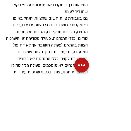
המציאות כך שתקדם את מטרותיו על פי הקצב
שהגדיר לעצמו.
גם בעבודת צוות חשוב שהצוות יתנהל באופן
פרואקטיבי. חשוב שחברי הצוות יגדירו ערכים
מנחים, הגדרות תפקידים, מטרות משותפות,
קודים וכללי התנהגות. פעולה מקדימה זו והיערכות
הצוות בהתאם (פעולה חשובה אך לא דחופה)
תמנע בעיות עתידיות בתוך הצוות שמקורם
בתקשורת לקויה, כללי התנהגות לא ברורים
וערכים מנחים לא מוסכמים. פעולה מקדימה זו
של הצוות תמנע צורך בכיבוי שריפות עתידיות.
לסיכום חשוב לפעול באופן יזום אל מול המציאות
בנושאים חשובים ולא דחופים על מנת למנוע
מצבי משבר עתידיים שיגזלו משאבי זמן ואנרגיה
מהפרט ומהצוות.