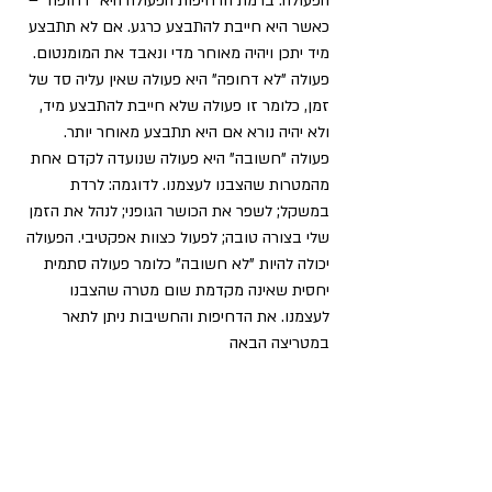
הפעולה. ברמת הדחיפות הפעולה היא "דחופה" –
כאשר היא חייבת להתבצע כרגע. אם לא תתבצע
מיד יתכן ויהיה מאוחר מדי ונאבד את המומנטום.
פעולה "לא דחופה" היא פעולה שאין עליה סד של
זמן, כלומר זו פעולה שלא חייבת להתבצע מיד,
ולא יהיה נורא אם היא תתבצע מאוחר יותר.
פעולה "חשובה" היא פעולה שנועדה לקדם אחת
מהמטרות שהצבנו לעצמנו. לדוגמה: לרדת
במשקל; לשפר את הכושר הגופני; לנהל את הזמן
שלי בצורה טובה; לפעול כצוות אפקטיבי. הפעולה
יכולה להיות "לא חשובה" כלומר פעולה סתמית
יחסית שאינה מקדמת שום מטרה שהצבנו
לעצמנו. את הדחיפות והחשיבות ניתן לתאר
במטריצה הבאה