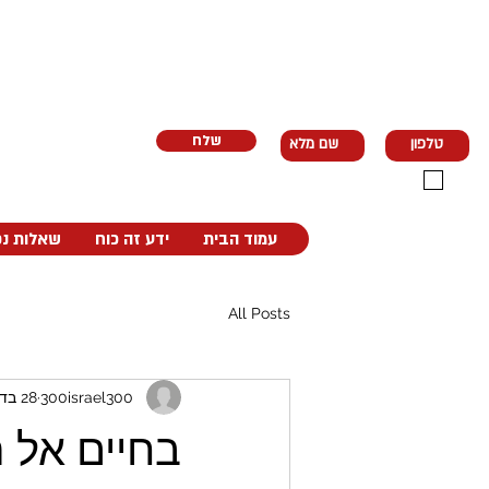
לפרטים נוספים ותיאום אימון ניסיון
050-3321011
300israel300@gmail.com
שלח
קראתי ואני מסכים
למדיניות הפרטיות
עמוד הבית
ידע זה כוח
שאלות נפ
All Posts
300israel300
28 בדצמ׳ 2024
בחיים אל 